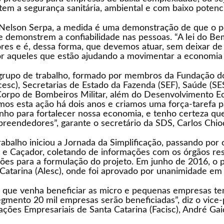
m a segurança sanitária, ambiental e com baixo potencia
, Nelson Serpa, a medida é uma demonstração de que o p
 demonstrem a confiabilidade nas pessoas. “A lei do Be
s e é, dessa forma, que devemos atuar, sem deixar de f
r aqueles que estão ajudando a movimentar a economia de
o grupo de trabalho, formado por membros da Fundação d
esc), Secretarias de Estado da Fazenda (SEF), Saúde (SE
ia, Corpo de Bombeiros Militar, além do Desenvolvimento 
amos esta ação há dois anos e criamos uma força-tarefa p
nho para fortalecer nossa economia, e tenho certeza qu
reendedores”, garante o secretário da SDS, Carlos Chiod
abalho iniciou a Jornada da Simplificação, passando por 
ue e Caçador, coletando de informações com os órgãos re
es para a formulação do projeto. Em junho de 2016, o pr
a Catarina (Alesc), onde foi aprovado por unanimidade 
 que venha beneficiar as micro e pequenas empresas t
gmento 20 mil empresas serão beneficiadas”, diz o vice
ações Empresariais de Santa Catarina (Facisc), André Gaid