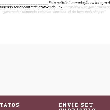
_____________________________
Esta notícia é reprodução na íntegra 
podendo ser encontrada através do link:
"http://www.sc.gov.br/mais-
governador-raimundo-colombo-sanciona-lei-do-bem-mais-simples"
TATOS
ENVIE SEU