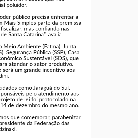
l poluidor.
oder público precisa enfrentar a
m Mais Simples parte da premissa
iscalizar, mas confiando nas
 Santa Catarina”, avalia.
o Meio Ambiente (Fatma), Junta
S), Segurança Pública (SSP), Casa
Econômico Sustentável (SDS), que
ara atender o setor produtivo.
e será um grande incentivo aos
ini.
cidades como Jaraguá do Sul,
sponsáveis pelo atendimento aos
ojeto de lei foi protocolado na
em 14 de dezembro do mesmo ano.
emos que comemorar, parabenizar
-presidente da Federação das
zinski.