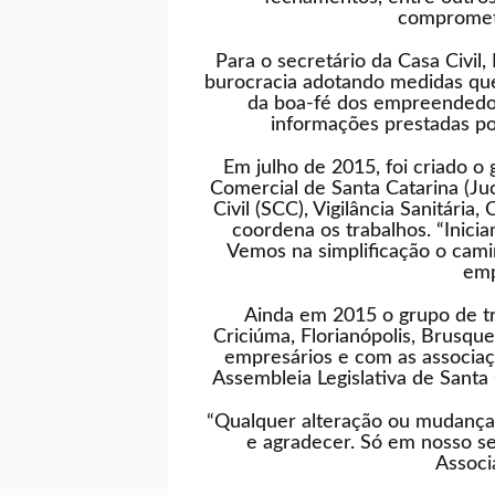
compromete
Para o secretário da Casa Civil
burocracia adotando medidas que
da boa-fé dos empreendedore
informações prestadas po
Em julho de 2015, foi criado 
Comercial de Santa Catarina (Juc
Civil (SCC), Vigilância Sanitár
coordena os trabalhos. “Inici
Vemos na simplificação o cami
emp
Ainda em 2015 o grupo de tr
Criciúma, Florianópolis, Brusq
empresários e com as associaçõ
Assembleia Legislativa de Sant
“Qualquer alteração ou mudança
e agradecer. Só em nosso se
Associ