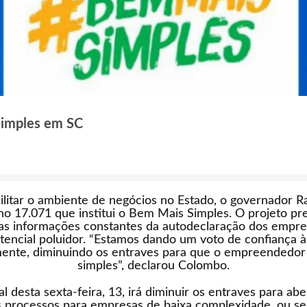
Simples em SC
acilitar o ambiente de negócios no Estado, o governador
ei no 17.071 que institui o Bem Mais Simples. O projeto
 nas informações constantes da autodeclaração dos empr
potencial poluidor. “Estamos dando um voto de confiança à
almente, diminuindo os entraves para que o empreendedo
simples”, declarou Colombo.
ial desta sexta-feira, 13, irá diminuir os entraves para abe
 processos para empresas de baixa complexidade, ou se