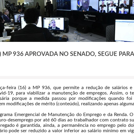
) MP 936 APROVADA NO SENADO, SEGUE PAR
ça-feira (16) a MP 936, que permite a redução de salários 
id-19, para viabilizar a manutenção de empregos. Assim, o 
essária porque a medida passou por modificações quando fo
m modificações de mérito (conteúdo), realizando apenas alguma
rograma Emergencial de Manutenção do Emprego e da Renda. O
uro-desemprego por até 60 dias ao trabalhador com contrato sus
regado é garantida, ainda, a permanência no emprego pelo do
io pode ser reduzido a valor inferior ao salário mínimo em vig