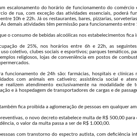
m escalonamento do horário de funcionamento do comércio e 
io de rua, com exceção das atividades essenciais, poderá fu
entre 10h e 22h. Já os restaurantes, bares, pizzarias, sorveteria
h. As demais atividades têm permissão para funcionamento entre
 que o consumo de bebidas alcoólicas nos estabelecimentos fica 
cupação de 25%, nos horários entre 6h e 22h, as seguintes 
 uso coletivo, clubes sociais e esportivos; parques temáticos, p
templos religiosos, lojas de conveniência em postos de combustív
supermercados.
a funcionamento de 24h são: farmácias, hospitais e clínicas m
cuidados com animais em cativeiro; assistência social e at
que realizem atendimento exclusivamente na modalidade de te
ação e à hospedagem de transportadores de cargas e de passagei
ambém fica proibida a aglomeração de pessoas em qualquer amb
 preventivas, o novo decreto estabelece multa de R$ 500,00 par
idência, o valor da multa passa a ser de R$ 1.000,00.
essoas com transtorno do espectro autista, com deficiência int