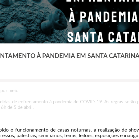
ENTAMENTO À PANDEMIA EM SANTA CATARIN
 por meio
das de enfrentamento à pandemia de COVID-19. As regras serão pub
 6h de 5 de abril.
ibido o funcionamento de casas noturnas, a realização de show
ssos, palestras, seminários, feiras, leilões, exposições e inaug