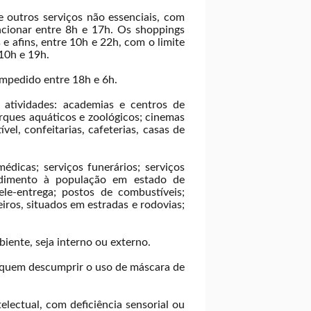
outros serviços não essenciais, com
ncionar entre 8h e 17h. Os shoppings
s e afins, entre 10h e 22h, com o limite
 10h e 19h.
impedido entre 18h e 6h.
atividades: academias e centros de
arques aquáticos e zoológicos; cinemas
el, confeitarias, cafeterias, casas de
édicas; serviços funerários; serviços
endimento à população em estado de
le-entrega; postos de combustíveis;
ros, situados em estradas e rodovias;
iente, seja interno ou externo.
a quem descumprir o uso de máscara de
electual, com deficiência sensorial ou