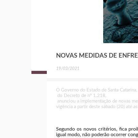
NOVAS MEDIDAS DE ENFR
19/03/2021
O Governo do Estado de Santa Catarina,
do Decreto de nº 1.218,
anunciou a implementação de novas medi
vigência a partir deste sábado (20) até as
Segundo os novos critérios, fica pro
igual modo, não poderão ocorrer congre