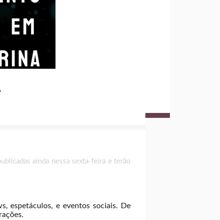
A
licadas ainda nessa sexta-feira e terão
s, espetáculos, e eventos sociais. De
urações.