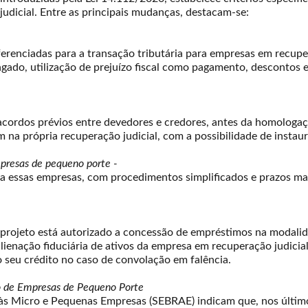
ajudicial. Entre as principais mudanças, destacam-se:
iferenciadas para a transação tributária para empresas em recupera
gado, utilização de prejuízo fiscal como pagamento, descontos e
e acordos prévios entre devedores e credores, antes da homologaç
 na própria recuperação judicial, com a possibilidade de instau
presas de pequeno porte -
ra essas empresas, com procedimentos simplificados e prazos mai
projeto está autorizado a concessão de empréstimos na modalida
 alienação fiduciária de ativos da empresa em recuperação judici
o seu crédito no caso de convolação em falência.
o de Empresas de Pequeno Porte
 às Micro e Pequenas Empresas (SEBRAE) indicam que, nos último