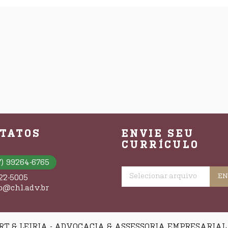
TATOS
ENVIE SEU
CURRÍCULO
7) 99264-6765
322-5005
o@chl.adv.br
RT & LEIRIA - ADVOCACIA & ASSESSORIA EMPRESARIAL -