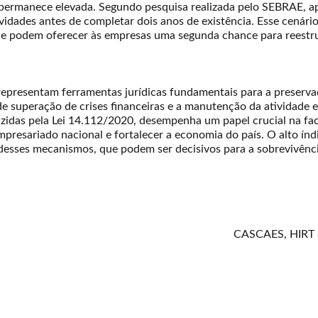
 permanece elevada. Segundo pesquisa realizada pelo SEBRAE, 
dades antes de completar dois anos de existência. Esse cenário
ue podem oferecer às empresas uma segunda chance para reestru
l representam ferramentas jurídicas fundamentais para a preser
 de superação de crises financeiras e a manutenção da atividade
zidas pela Lei 14.112/2020, desempenha um papel crucial na faci
empresariado nacional e fortalecer a economia do país. O alto ín
desses mecanismos, que podem ser decisivos para a sobrevivên
CASCAES, HIRT