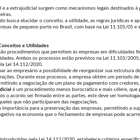
l e a extrajudicial surgem como mecanismos legais destinados à
eiras.
 busca elucidar o conceito, a utilidade, as regras jurídicas e ap
esas de pequeno porte no Brasil, com base na Lei 11.101/05 e s
 Conceitos e Utilidades
l são procedimentos que permitem às empresas em dificuldades fi
idades. Ambos os processos estão previstos na Lei 11.101/2005,
la Lei 14.112/2020.
ar ao empresário a possibilidade de reorganizar sua estrutura de 
ações. Durante esse processo, a empresa obtém um período de es
ermitindo a negociação de um plano de pagamento com credores,
icial
é um procedimento menos burocrático e mais célere, que p
pós o acordo ser firmado entre as partes, este deve ser homologa
queles que não participaram das negociações.
importância para a preservação das empresas, permitindo a sup
egativo na economia que o fechamento de empresas pode acarre
introduzidas pela Lei 14.112/2020, estabelece critérios específ