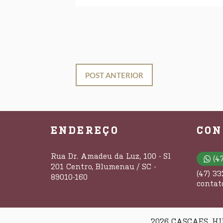
POST ANTERIOR
ENDEREÇO
CON
Rua Dr. Amadeu da Luz, 100 - Sl
(4
201 Centro, Blumenau / SC -
(47) 3
89010-160
contat
2026 CASCAES, HI