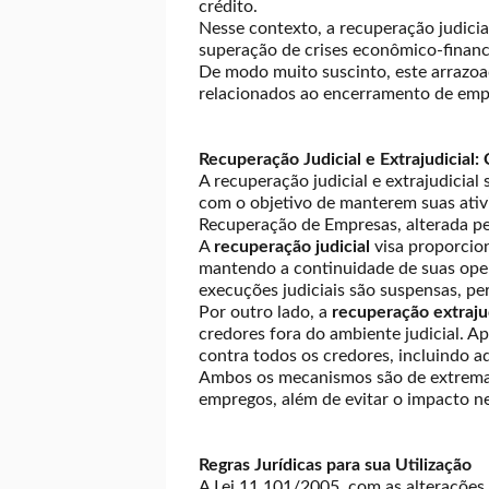
crédito.
Nesse contexto, a recuperação judicia
superação de crises econômico-financ
De modo muito suscinto, este arrazoado
relacionados ao encerramento de empr
Recuperação Judicial e Extrajudicial:
A recuperação judicial e extrajudicia
com o objetivo de manterem suas ativ
Recuperação de Empresas, alterada pe
A
recuperação judicial
visa proporcion
mantendo a continuidade de suas oper
execuções judiciais são suspensas, p
Por outro lado, a
recuperação extrajud
credores fora do ambiente judicial. A
contra todos os credores, incluindo a
Ambos os mecanismos são de extrema 
empregos, além de evitar o impacto n
Regras Jurídicas para sua Utilização
A Lei 11.101/2005, com as alterações 