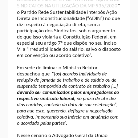
.”
SINDICATOS NA UTILIZAÇÃO DA MP 936/2020
o Partido Rede Sustentabilidade interpôs Ação
Direta de Inconstitucionalidade (“ADIN”) no que
diz respeito à negociação direta, sem a
participação dos Sindicatos, sob o argumento
de que isso violaria a Constituição Federal, em
especial seu artigo 7º que dispõe no seu inciso
VI a “irredutibilidade do salário, salvo o disposto
em convenção ou acordo coletivo”.
Em sede de liminar o Ministro Relator
despachou que “
[os] acordos individuais de
redução de jornada de trabalho e de salário ou de
suspensão temporária de contrato de trabalho [...]
deverão ser comunicados pelos empregadores ao
respectivo sindicato laboral
, no prazo de até dez
dias corridos, contado da data de sua celebração”,
para que este, querendo, deflagre a negociação
coletiva, importando sua inércia em anuência com
o acordado pelas partes
”.
Nesse cenário o Advogado Geral da União