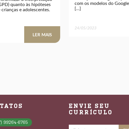
com os modelos do Google
LGPD) quanto às hipóteses
[…]
e crianças e adolescentes.
24/05/2023
LER MAIS
TATOS
ENVIE SEU
CURRÍCULO
7) 99264-6765