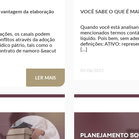
antagem da elaboração
VOCÊ SABE O QUE É MA
Quando você está analisan
mencionados termos contáb
uações, os casais podem
líquido. Pois bem, sem ade
onflitos através da adoção
definições: ATIVO: represen
dico pátrio, tais como o
[…]
contrato de namoro &eacut
01/06/2023
LER MAIS