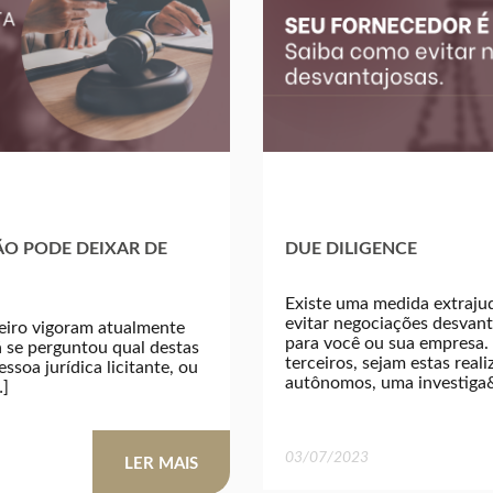
NÃO PODE DEIXAR DE
DUE DILIGENCE
Existe uma medida extraju
evitar negociações desvant
leiro vigoram atualmente
para você ou sua empresa
já se perguntou qual destas
terceiros, sejam estas real
essoa jurídica licitante, ou
autônomos, uma investiga
…]
03/07/2023
LER MAIS